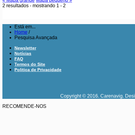
« Mapa grande
Mapa pequeno »
2 resultados - mostrando 1 - 2
Está em...
Home
/
Pesquisa Avançada
Newsletter
Notícias
FAQ
Termos do Site
Politica de Privacidade
Copyright © 2016. Carenavig. Des
RECOMENDE-NOS