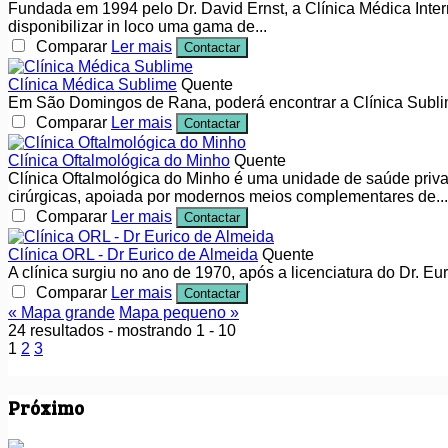
Fundada em 1994 pelo Dr. David Ernst, a Clínica Médica Inte
disponibilizar in loco uma gama de...
Comparar
Ler mais
Contactar
Clínica Médica Sublime
Quente
Em São Domingos de Rana, poderá encontrar a Clínica Subli
Comparar
Ler mais
Contactar
Clínica Oftalmológica do Minho
Quente
Clínica Oftalmológica do Minho é uma unidade de saúde priva
cirúrgicas, apoiada por modernos meios complementares de...
Comparar
Ler mais
Contactar
Clínica ORL - Dr Eurico de Almeida
Quente
A clínica surgiu no ano de 1970, após a licenciatura do Dr. E
Comparar
Ler mais
Contactar
« Mapa grande
Mapa pequeno »
24 resultados - mostrando 1 - 10
1
2
3
Próximo