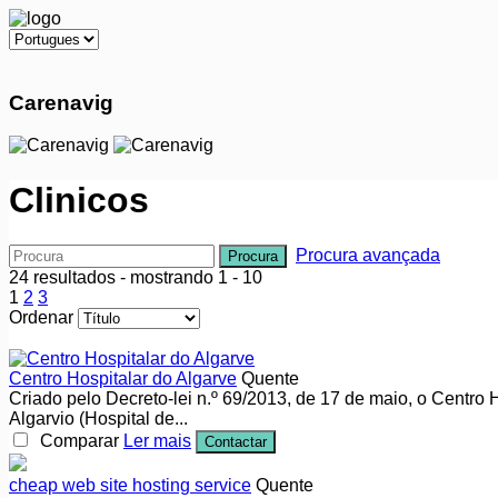
Carenavig
Clinicos
Procura avançada
Procura
24 resultados - mostrando 1 - 10
1
2
3
Ordenar
Centro Hospitalar do Algarve
Quente
Criado pelo Decreto-lei n.º 69/2013, de 17 de maio, o Centro H
Algarvio (Hospital de...
Comparar
Ler mais
Contactar
cheap web site hosting service
Quente