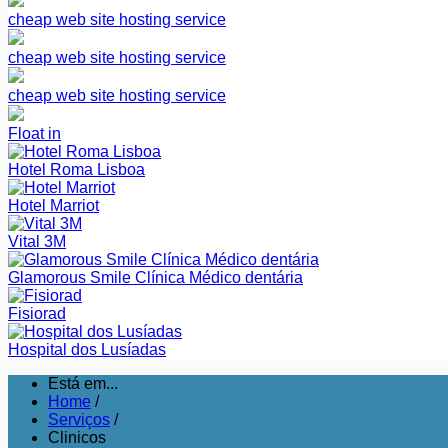
cheap web site hosting service
cheap web site hosting service
cheap web site hosting service
Float in
Hotel Roma Lisboa
Hotel Marriot
Vital 3M
Glamorous Smile Clínica Médico dentária
Fisiorad
Hospital dos Lusíadas
Está em...
Home
/
Serviços
/
Clinicos