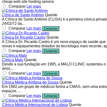
cheap web site hosting service
Comparar
Ler mais
Clínica de Santo António
Quente
A Clínica de Santo António (CLISA) é a primeira clinica priva
24/02/72 da...
Comparar
Ler mais
Contactar
Clínica Dr Ricardo Castro
Quente
A Clínica Dr. Ricardo Castro é um novo espaço de saúde que 
novas e equipamentos dotados da tecnologia mais recente, a
Comparar
Ler mais
Contactar
Clínica Malo
Quente
Desde a sua fundação em 1995, a MALO CLINIC sustentou o se
anos...
Comparar
Ler mais
Contactar
Clínica Médica Arrifana de Sousa
Quente
Em 1982,um grupo de médicos forma a CMAS, sem uma estrutur
espaços. ...
Comparar
Ler mais
Contactar
Clínica Médica Internacional de Lisboa
Quente